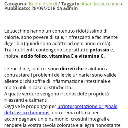
Categoria:
Buoni e verdi
/
Taggato:
kuan
lav
zucchine
/
Pubblicato:
28/09/2018 da
admin
Le zucchine hanno un contenuto ridottissimo di
calorie, sono povere di sale, rinfrescanti e facilmente
digeribili (quindi sono adatte ad ogni anno di età).
Tra i nutrienti, contengono soprattutto
potassio
e,
inoltre,
acido folico
,
vitamina E e vitamina C.
Le zucchine, inoltre, sono
diuretiche
e aiutano a
contrastare i problemi delle vie urinarie; sono valide
alleate di chi soffre di infiammazione intestinale e
molto utili in caso di stitichezza.
A quate verdure vengono riconosciute proprietà
rilassanti e calmanti.
Oggi ve le propongo per
un’interpretazione originale
del classico hummus
, una crema ottima per
accompagnare un pinzimonio, crostini integrali e
rendere la vostra tavola colorata e allegra nonostante